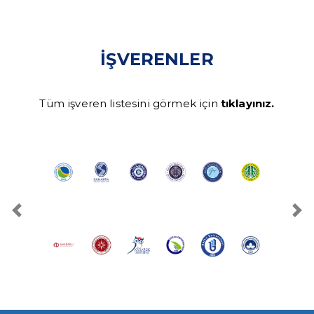
İŞVERENLER
Tüm işveren listesini görmek için
tıklayınız.
Slide 3 of 7
Previous
Ne